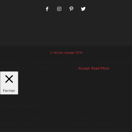
© Venise.voyage 2016
This website uses cookies to improve your experience. We'll assume you're
ok with this, but you can opt-out if you wish.
Accept
Read More
Fermer
Privacy Overview
This website uses cookies to improve your experience while you navigate
through the website. Out of these, the cookies that are categorized as
necessary are stored on your browser as they are essential for the working